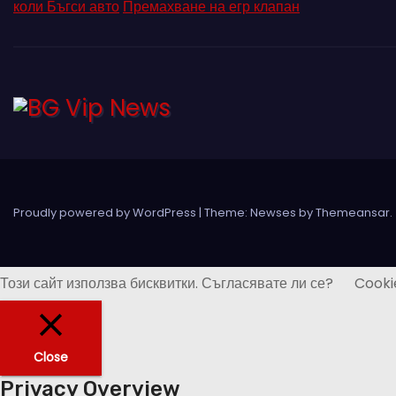
коли Бъгси авто
Премахване на егр клапан
Proudly powered by WordPress
|
Theme: Newses by
Themeansar
.
Този сайт използва бисквитки. Съгласявате ли се?
Cooki
Close
Privacy Overview