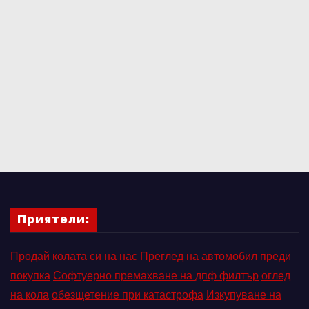
Приятели:
Продай колата си на нас
Преглед на автомобил преди
покупка
Софтуерно премахване на дпф филтър
оглед
на кола
обезщетение при катастрофа
Изкупуване на