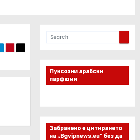
Луксозни арабски
парфюми
Забранено е цитирането
на „Bgvipnews.eu“ без да