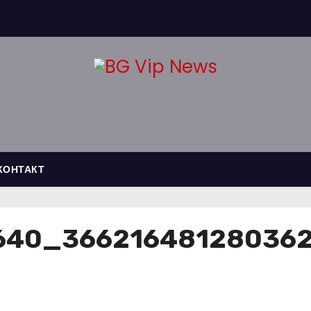
КОНТАКТ
640_36621648128036