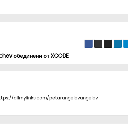
ychev обединени от XCODE
https://allmylinks.com/petarangelovangelov