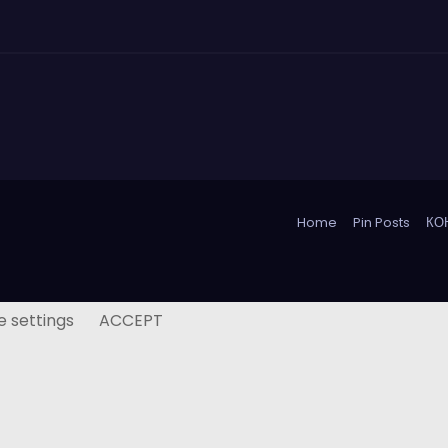
Home
Pin Posts
КО
e settings
ACCEPT