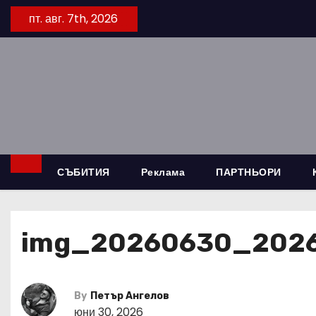
S
пт. авг. 7th, 2026
k
i
p
t
o
c
o
n
СЪБИТИЯ
Реклама
ПАРТНЬОРИ
t
e
n
img_20260630_202
t
By
Петър Ангелов
юни 30, 2026