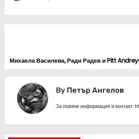
Михаела Василева, Ради Радев и Pitt Andre
Н
а
в
By
Петър Ангелов
и
За повече информация и контакт: 
г
а