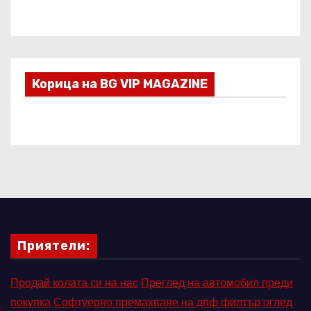
Корица на BG VIP MAGAZINE
Приятели:
Продай колата си на нас
Преглед на автомобил преди
покупка
Софтуерно премахване на дпф филтър
оглед