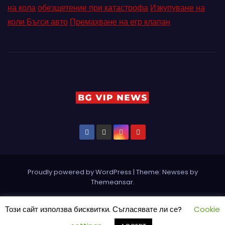
на кола
обезщетение при катастрофа
Изкупуване на
коли Бъгси авто
Премахване на егр клапан
Proudly powered by WordPress
|
Theme: Newses by
Themeansar
.
Home
Pin Posts
КОНТАКТ
ПАРТНЬОРИ
Петър Ангелов
Този сайт използва бисквитки. Съгласявате ли се?
Cookie
Реклама
Социални мрежи
СЪБИТИЯ