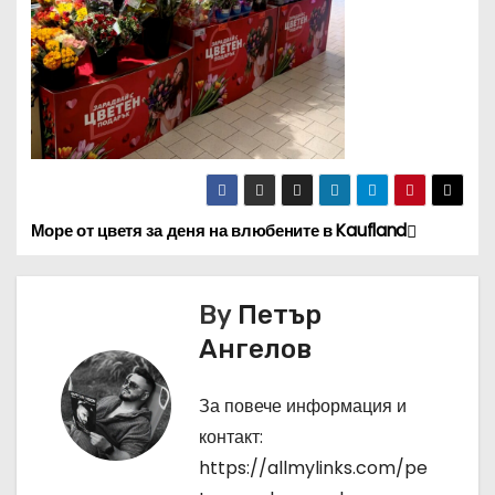
Море от цветя за деня на влюбените в Kaufland
Н
а
By
Петър
в
Ангелов
и
За повече информация и
г
контакт:
а
https://allmylinks.com/pe