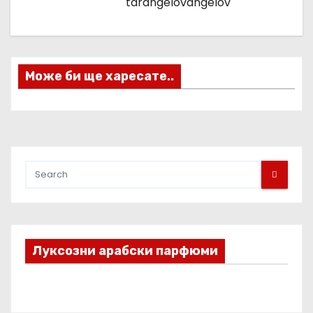
tarangelovangelov
ц
и
я
Може би ще харесате..
Луксозни арабски парфюми