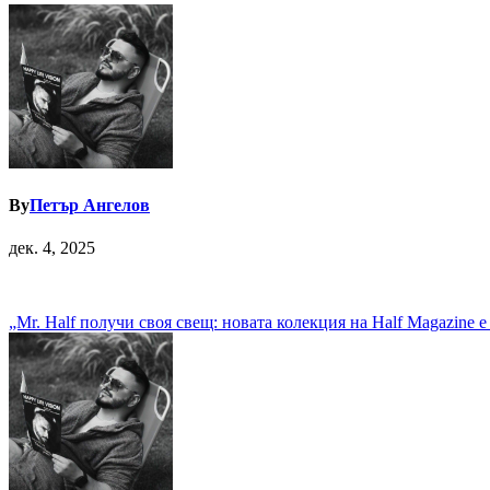
By
Петър Ангелов
дек. 4, 2025
Навигация
„Mr. Half получи своя свещ: новата колекция на Half Magazine 