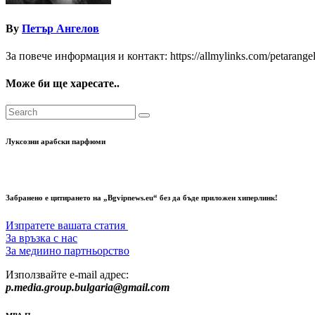
By
Петър Ангелов
За повече информация и контакт: https://allmylinks.com/petarange
Може би ще харесате..
Луксозни арабски парфюми
Забранено е цитирането на „Bgvipnews.eu“ без да бъде приложен хиперлинк!
Изпратете вашата статия
За връзка с нас
За медиино партньорство
Използвайте e-mail адрес:
p.media.group.bulgaria@gmail.com