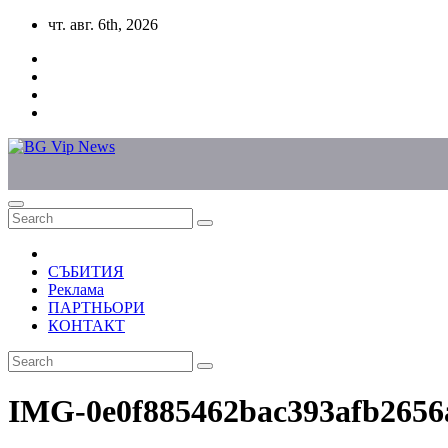
Skip
чт. авг. 6th, 2026
to
content
СЪБИТИЯ
Реклама
ПАРТНЬОРИ
КОНТАКТ
IMG-0e0f885462bac393afb2656