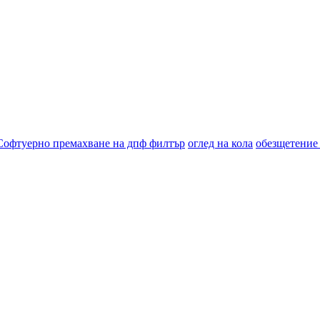
Софтуерно премахване на дпф филтър
оглед на кола
обезщетение