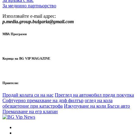
За връзка с нас
За медиино партньорство
Използвайте e-mail адрес:
p.media.group.bulgaria@gmail.com
МВА Програми
Корица на BG VIP MAGAZINE
Приятели:
Продай колата си на нас
Преглед на автомобил преди покупка
Софтуерно премахване на дпф филтър
оглед на кола
обезщетение при катастрофа
Изкупуване на коли Бъгси авто
Премахване на егр клапан