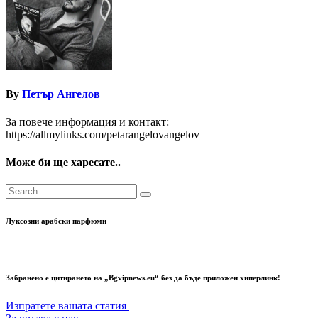
By
Петър Ангелов
За повече информация и контакт:
https://allmylinks.com/petarangelovangelov
Може би ще харесате..
Луксозни арабски парфюми
Забранено е цитирането на „Bgvipnews.eu“ без да бъде приложен хиперлинк!
Изпратете вашата статия