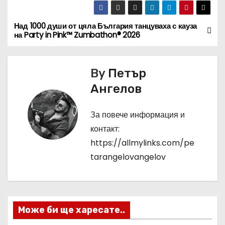
Над 1000 души от цяла България танцуваха с кауза
Н
на Party in Pink™ Zumbathon® 2026
а
в
By
Петър
Ангелов
и
г
За повече информация и
контакт:
а
https://allmylinks.com/pe
ц
tarangelovangelov
и
я
Може би ще харесате..