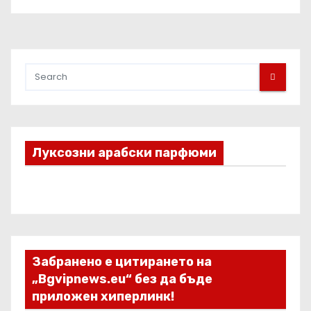
Луксозни арабски парфюми
Забранено е цитирането на
„Bgvipnews.eu“ без да бъде
приложен хиперлинк!