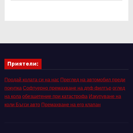
Приятели:
Продай колата си на нас
Преглед на автомобил преди
покупка
Софтуерно премахване на дпф филтър
оглед
на кола
обезщетение при катастрофа
Изкупуване на
коли Бъгси авто
Премахване на егр клапан