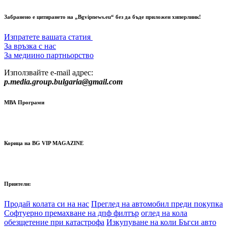
Забранено е цитирането на „Bgvipnews.eu“ без да бъде приложен хиперлинк!
Изпратете вашата статия
За връзка с нас
За медиино партньорство
Използвайте e-mail адрес:
p.media.group.bulgaria@gmail.com
МВА Програми
Корица на BG VIP MAGAZINE
Приятели:
Продай колата си на нас
Преглед на автомобил преди покупка
Софтуерно премахване на дпф филтър
оглед на кола
обезщетение при катастрофа
Изкупуване на коли Бъгси авто