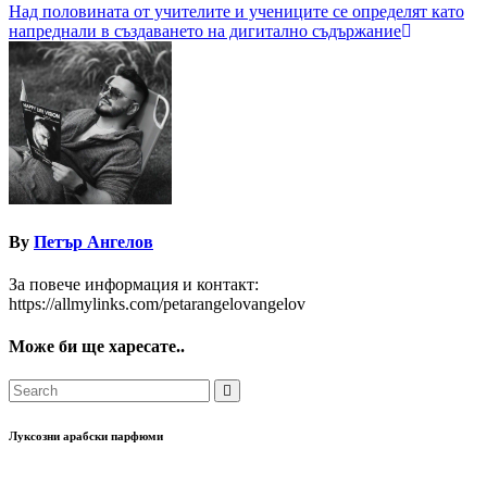
Навигация
Над половината от учителите и учениците се определят като
напреднали в създаването на дигитално съдържание
By
Петър Ангелов
За повече информация и контакт:
https://allmylinks.com/petarangelovangelov
Може би ще харесате..
Луксозни арабски парфюми