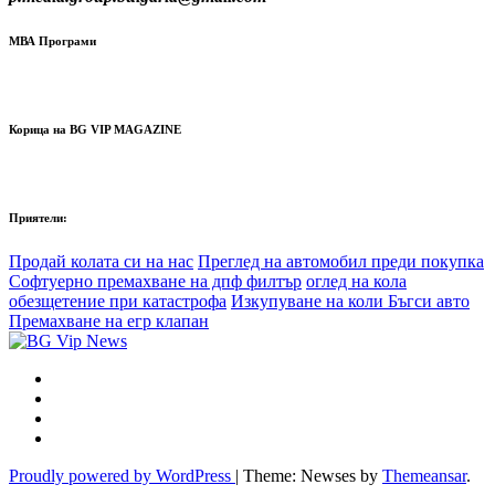
МВА Програми
Корица на BG VIP MAGAZINE
Приятели:
Продай колата си на нас
Преглед на автомобил преди покупка
Софтуерно премахване на дпф филтър
оглед на кола
обезщетение при катастрофа
Изкупуване на коли Бъгси авто
Премахване на егр клапан
Proudly powered by WordPress
|
Theme: Newses by
Themeansar
.