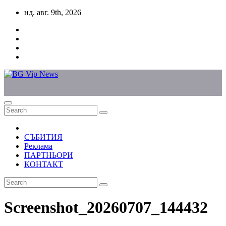
Skip
нд. авг. 9th, 2026
to
content
СЪБИТИЯ
Реклама
ПАРТНЬОРИ
КОНТАКТ
Screenshot_20260707_144432