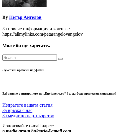
By
Петър Ангелов
За повече информация и контакт:
https://allmylinks.com/petarangelovangelov
Може би ще харесате..
Луксозни арабски парфюми
Забранено е цитирането на „Bgvipnews.eu“ без да бъде приложен хиперлинк!
Изпратете вашата статия
За връзка с нас
За медиино партньорство
Използвайте e-mail адрес:
p.media.group.bulgaria@gmail.com