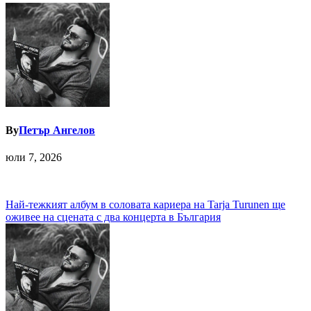
By
Петър Ангелов
юли 7, 2026
Навигация
Най-тежкият албум в соловата кариера на Tarja Turunen ще
оживее на сцената с два концерта в България