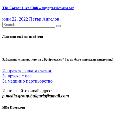
The Corner Live Club – лидерът без аналог
юни 22, 2022
Петър Ангелов
Луксозни арабски парфюми
Забранено е цитирането на „Bgvipnews.eu“ без да бъде приложен хиперлинк!
Изпратете вашата статия
За връзка с нас
За медиино партньорство
Използвайте e-mail адрес:
p.media.group.bulgaria@gmail.com
МВА Програми