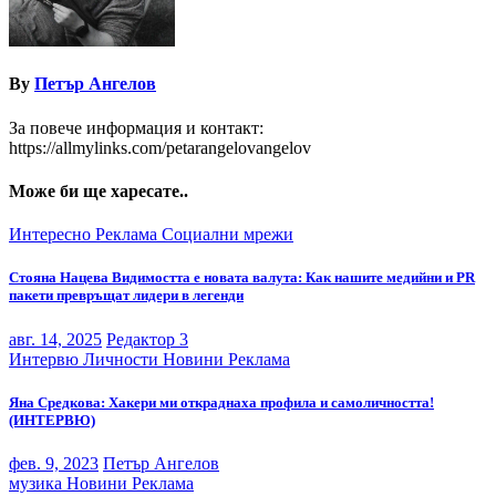
By
Петър Ангелов
За повече информация и контакт:
https://allmylinks.com/petarangelovangelov
Може би ще харесате..
Интересно
Реклама
Социални мрежи
Стояна Нацева Видимостта е новата валута: Как нашите медийни и PR
пакети превръщат лидери в легенди
авг. 14, 2025
Редактор 3
Интервю
Личности
Новини
Реклама
Яна Средкова: Хакери ми откраднаха профила и самоличността!
(ИНТЕРВЮ)
фев. 9, 2023
Петър Ангелов
музика
Новини
Реклама