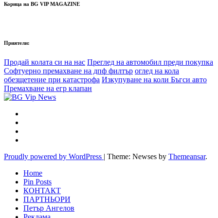
Корица на BG VIP MAGAZINE
Приятели:
Продай колата си на нас
Преглед на автомобил преди покупка
Софтуерно премахване на дпф филтър
оглед на кола
обезщетение при катастрофа
Изкупуване на коли Бъгси авто
Премахване на егр клапан
Proudly powered by WordPress
|
Theme: Newses by
Themeansar
.
Home
Pin Posts
КОНТАКТ
ПАРТНЬОРИ
Петър Ангелов
Реклама