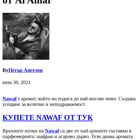
от Al Amar
By
Петър Ангелов
юни 30, 2021
Nawaf
е аромат, който ви издига до най-високо ниво. Създава
усещане за величие и неподражаемост.
КУПЕТЕ NAWAF ОТ ТУК
Връхните нотки на
Nawaf
са две от най-ценните съставки в
парфюмерията: шафран и агарово дърво. Тези двама аромата