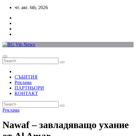
Skip
чт. авг. 6th, 2026
to
content
СЪБИТИЯ
Реклама
ПАРТНЬОРИ
КОНТАКТ
Реклама
Nawaf – завладяващо ухание