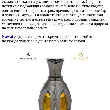
създават нотката на уханието, което ви отличава. Средните
нотки са с подканящи аромати на наситено и нежно кадифе,
допълнени от сандалово дърво, преливащи в златен кехлибар
и чувствен мускус. Основните нотки се усещат с подчертан
аромат на тютюн и естествена кожа, които добавят уникален
мъжествен привкус, запазвайки недокосната расовата природа
на този незабравим аромат.
Nawaf
е дървесен аромат с ориенталски нотки, който
подхожда чудесно на дните през хладните сезони.