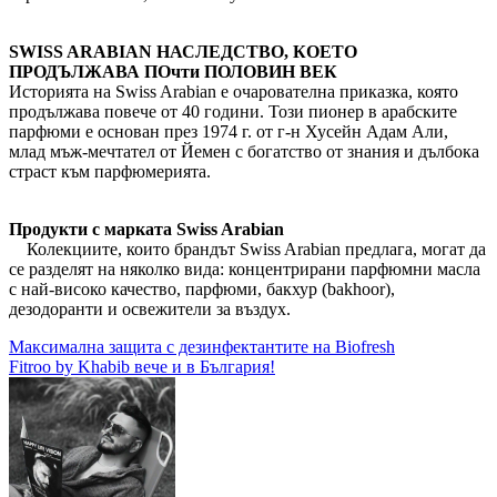
SWISS ARABIAN НАСЛЕДСТВО, КОЕТО
ПРОДЪЛЖАВА ПОчти ПОЛОВИН ВЕК
Историята на Swiss Arabian е очарователна приказка, която
продължава повече от 40 години. Този пионер в арабските
парфюми е основан през 1974 г. от г-н Хусейн Адам Али,
млад мъж-мечтател от Йемен с богатство от знания и дълбока
страст към парфюмерията.
Продукти с марката Swiss Arabian
Колекциите, които брандът Swiss Arabian предлага, могат да
се разделят на няколко вида: концентрирани парфюмни масла
с най-високо качество, парфюми, бакхур (bakhoor),
дезодоранти и освежители за въздух.
Навигация
Максимална защита с дезинфектантите на Biofresh
Fitroo by Khabib вече и в България!