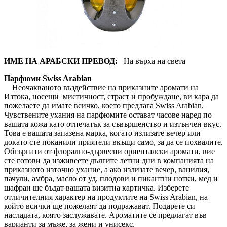
ИМЕ НА АРАБСКИ ПРЕВОД:
На върха на света
Парфюми Swiss Arabian
Неочакваното въздействие на приказните аромати на
Изтока, носещи мистичност, страст и пробуждане, ви кара да
пожелаете да имате всичко, което предлага Swiss Arabian.
Чувствените ухания на парфюмите остават часове наред по
вашата кожа като отпечатък за съвършенство и изтънчен вкус.
Това е вашата запазена марка, когато излизате вечер или
докато сте поканили приятели вкъщи само, за да се похвалите.
Обгърнати от флорално-дървесни ориенталски аромати, вие
сте готови да изживеете дългите летни дни в компанията на
приказното източно ухание, а ако излизате вечер, ванилия,
пачули, амбра, масло от уд, плодови и пикантни нотки, мед и
шафран ще бъдат вашата визитна картичка. Изберете
отличителния характер на продуктите на Swiss Arabian, на
който всички ще пожелаят да подражават. Подарете си
насладата, която заслужавате. Ароматите се предлагат във
варианти за мъже, за жени и унисекс.