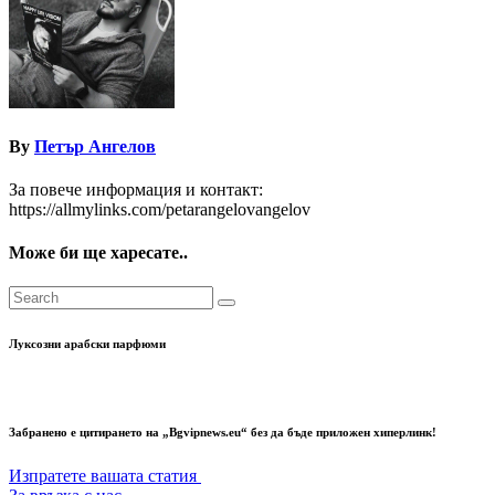
By
Петър Ангелов
За повече информация и контакт:
https://allmylinks.com/petarangelovangelov
Може би ще харесате..
Луксозни арабски парфюми
Забранено е цитирането на „Bgvipnews.eu“ без да бъде приложен хиперлинк!
Изпратете вашата статия