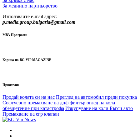
За връзка с нас
За медиино партньорство
Използвайте e-mail адрес:
p.media.group.bulgaria@gmail.com
МВА Програми
Корица на BG VIP MAGAZINE
Приятели:
Продай колата си на нас
Преглед на автомобил преди покупка
Софтуерно премахване на дпф филтър
оглед на кола
обезщетение при катастрофа
Изкупуване на коли Бъгси авто
Премахване на егр клапан