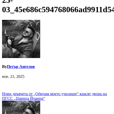
25-
03_45e686c594768066ad9911d5
By
Петър Ангелов
ное. 21, 2025
Навигация
Нови дръвчета от „Обичам моето училище“ красят двора на
ПГСС „Царица Йоанна“