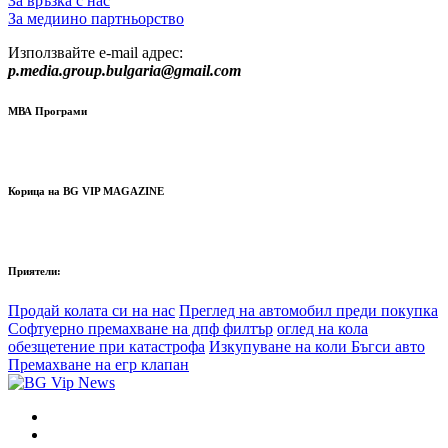
За връзка с нас
За медиино партньорство
Използвайте e-mail адрес:
p.media.group.bulgaria@gmail.com
МВА Програми
Корица на BG VIP MAGAZINE
Приятели:
Продай колата си на нас
Преглед на автомобил преди покупка
Софтуерно премахване на дпф филтър
оглед на кола
обезщетение при катастрофа
Изкупуване на коли Бъгси авто
Премахване на егр клапан