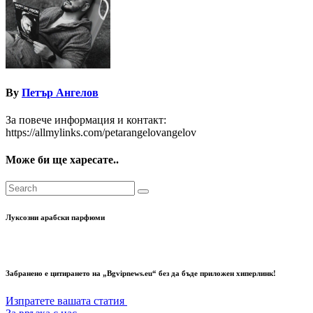
By
Петър Ангелов
За повече информация и контакт:
https://allmylinks.com/petarangelovangelov
Може би ще харесате..
Луксозни арабски парфюми
Забранено е цитирането на „Bgvipnews.eu“ без да бъде приложен хиперлинк!
Изпратете вашата статия