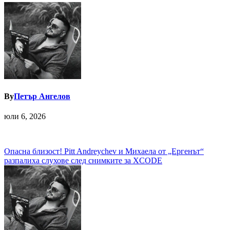
By
Петър Ангелов
юли 6, 2026
Навигация
Опасна близост! Pitt Andreychev и Михаела от „Ергенът“
разпалиха слухове след снимките за XCODE