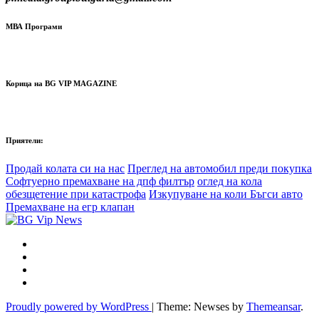
МВА Програми
Корица на BG VIP MAGAZINE
Приятели:
Продай колата си на нас
Преглед на автомобил преди покупка
Софтуерно премахване на дпф филтър
оглед на кола
обезщетение при катастрофа
Изкупуване на коли Бъгси авто
Премахване на егр клапан
Proudly powered by WordPress
|
Theme: Newses by
Themeansar
.