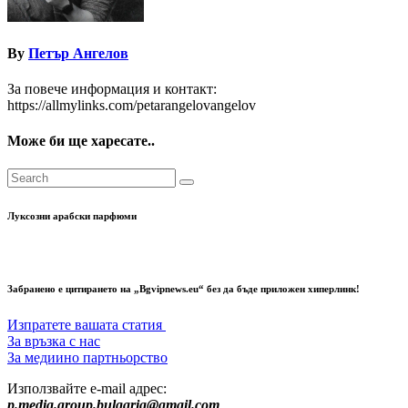
By
Петър Ангелов
За повече информация и контакт:
https://allmylinks.com/petarangelovangelov
Може би ще харесате..
Луксозни арабски парфюми
Забранено е цитирането на „Bgvipnews.eu“ без да бъде приложен хиперлинк!
Изпратете вашата статия
За връзка с нас
За медиино партньорство
Използвайте e-mail адрес:
p.media.group.bulgaria@gmail.com