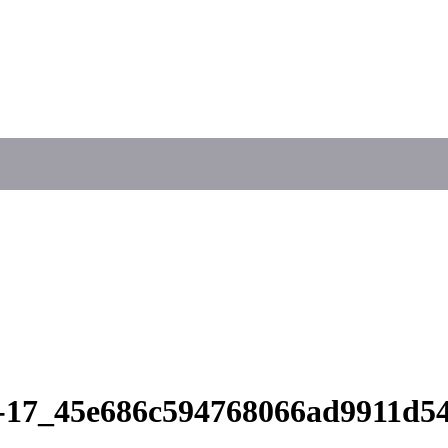
8-17_45e686c594768066ad9911d5