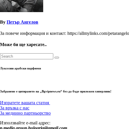
By
Петър Ангелов
За повече информация и контакт: https://allmylinks.com/petarangel
Може би ще харесате..
Луксозни арабски парфюми
Забранено е цитирането на „Bgvipnews.eu“ без да бъде приложен хиперлинк!
Изпратете вашата статия
За връзка с нас
За медиино партньорство
Използвайте e-mail адрес:
p.media.group.bulgaria@gmail.com