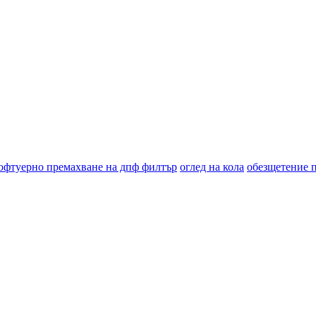
офтуерно премахване на дпф филтър
оглед на кола
обезщетение 