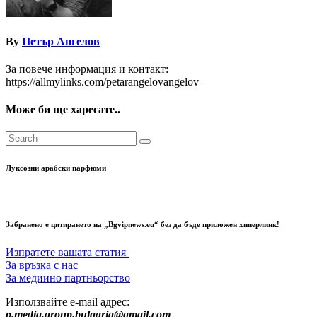
By
Петър Ангелов
За повече информация и контакт:
https://allmylinks.com/petarangelovangelov
Може би ще харесате..
Луксозни арабски парфюми
Забранено е цитирането на „Bgvipnews.eu“ без да бъде приложен хиперлинк!
Изпратете вашата статия
За връзка с нас
За медиино партньорство
Използвайте e-mail адрес:
p.media.group.bulgaria@gmail.com