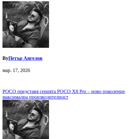
By
Петър Ангелов
мар. 17, 2026
Навигация
POCO представя серията POCO X8 Pro – ново поколение
максимална производителност