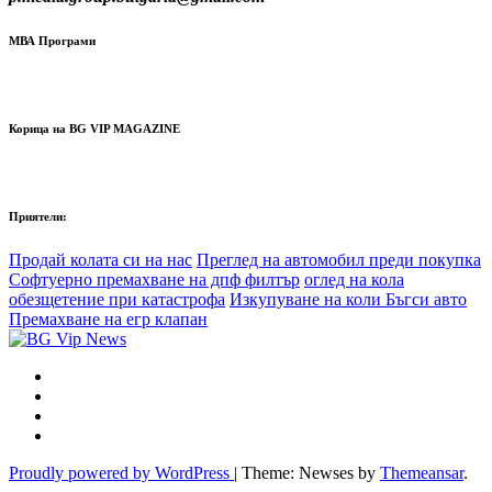
МВА Програми
Корица на BG VIP MAGAZINE
Приятели:
Продай колата си на нас
Преглед на автомобил преди покупка
Софтуерно премахване на дпф филтър
оглед на кола
обезщетение при катастрофа
Изкупуване на коли Бъгси авто
Премахване на егр клапан
Proudly powered by WordPress
|
Theme: Newses by
Themeansar
.