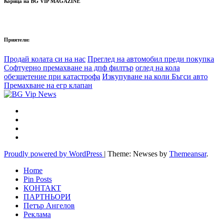
Корица на BG VIP MAGAZINE
Приятели:
Продай колата си на нас
Преглед на автомобил преди покупка
Софтуерно премахване на дпф филтър
оглед на кола
обезщетение при катастрофа
Изкупуване на коли Бъгси авто
Премахване на егр клапан
Proudly powered by WordPress
|
Theme: Newses by
Themeansar
.
Home
Pin Posts
КОНТАКТ
ПАРТНЬОРИ
Петър Ангелов
Реклама