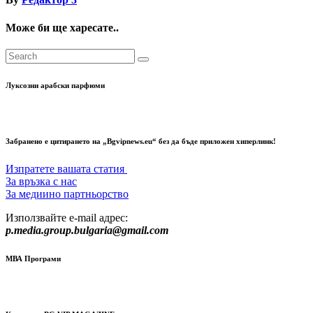
Може би ще харесате..
Луксозни арабски парфюми
Забранено е цитирането на „Bgvipnews.eu“ без да бъде приложен хиперлинк!
Изпратете вашата статия
За връзка с нас
За медиино партньорство
Използвайте e-mail адрес:
p.media.group.bulgaria@gmail.com
МВА Програми