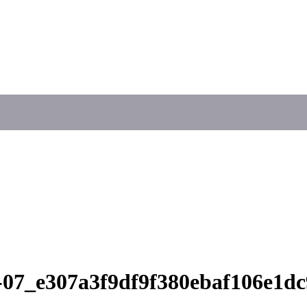
4-07_e307a3f9df9f380ebaf106e1d