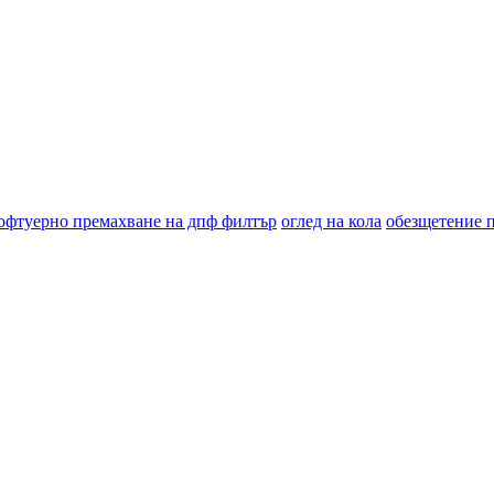
офтуерно премахване на дпф филтър
оглед на кола
обезщетение 