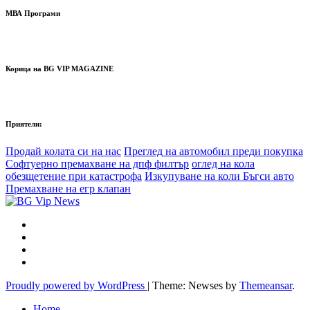
МВА Програми
Корица на BG VIP MAGAZINE
Приятели:
Продай колата си на нас
Преглед на автомобил преди покупка
Софтуерно премахване на дпф филтър
оглед на кола
обезщетение при катастрофа
Изкупуване на коли Бъгси авто
Премахване на егр клапан
Proudly powered by WordPress
|
Theme: Newses by
Themeansar
.
Home