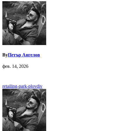
By
Петър Ангелов
фев. 14, 2026
Навигация
retailing-park-plovdiv