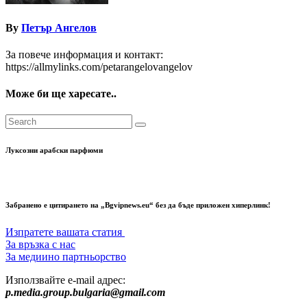
By
Петър Ангелов
За повече информация и контакт:
https://allmylinks.com/petarangelovangelov
Може би ще харесате..
Луксозни арабски парфюми
Забранено е цитирането на „Bgvipnews.eu“ без да бъде приложен хиперлинк!
Изпратете вашата статия
За връзка с нас
За медиино партньорство
Използвайте e-mail адрес:
p.media.group.bulgaria@gmail.com