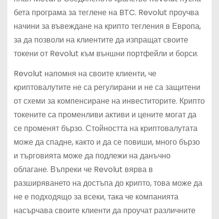
бета програма за теглене на BTC. Revolut проучва
начини за въвеждане на крипто тегления в Европа,
за да позволи на клиентите да изпращат своите
токени от Revolut към външни портфейли и борси.
Revolut напомня на своите клиенти, че
криптовалутите не са регулирани и не са защитени
от схеми за компенсиране на инвеститорите. Крипто
токените са променливи активи и цените могат да
се променят бързо. Стойността на криптовалутата
може да спадне, както и да се повиши, много бързо
и търговията може да подлежи на данъчно
облагане. Въпреки че Revolut вярва в
разширяването на достъпа до крипто, това може да
не е подходящо за всеки, така че компанията
насърчава своите клиенти да проучат различните