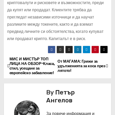
криптовалути и рисковете и възможностите, преди
да купят или продадат. Клиентите трябва да
прегледат независими източници и да научат
разликите между токените, както и да вземат
предвид личните си обстоятелства, когато купуват
или продават крипто. Капиталът е в риск.
МИС И МИСТЪР ТОП
Н
От МАГАМА: Грижи за
ЛИЦА НА ОБЗОР-Класа,
удълженията за коса през
стил, усещане за
а
лятото!
европейско забавление!
в
By
Петър
и
Ангелов
г
За повече информация и