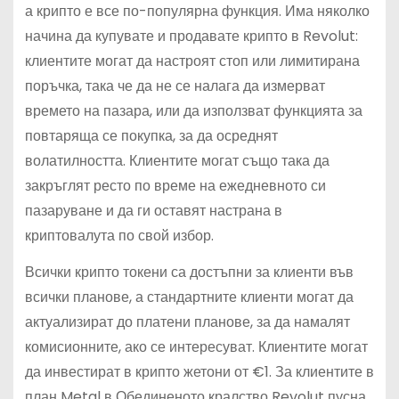
а крипто е все по-популярна функция. Има няколко
начина да купувате и продавате крипто в Revolut:
клиентите могат да настроят стоп или лимитирана
поръчка, така че да не се налага да измерват
времето на пазара, или да използват функцията за
повтаряща се покупка, за да осреднят
волатилността. Клиентите могат също така да
закръглят ресто по време на ежедневното си
пазаруване и да ги оставят настрана в
криптовалута по свой избор.
Всички крипто токени са достъпни за клиенти във
всички планове, а стандартните клиенти могат да
актуализират до платени планове, за да намалят
комисионните, ако се интересуват. Клиентите могат
да инвестират в крипто жетони от €1. За клиентите в
план Metal в Обединеното кралство Revolut пусна