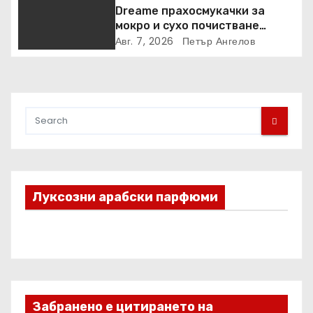
кампанията
Dreame прахосмукачки за
мокро и сухо почистване
надхвърлиха 2 000 патентни
Авг. 7, 2026
Петър Ангелов
заявки в световен мащаб
Луксозни арабски парфюми
Забранено е цитирането на