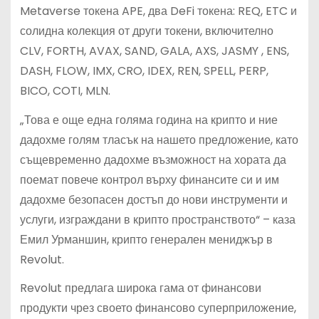
Metaverse токена APE, два DeFi токена: REQ, ETC и
солидна колекция от други токени, включително
CLV, FORTH, AVAX, SAND, GALA, AXS, JASMY , ENS,
DASH, FLOW, IMX, CRO, IDEX, REN, SPELL, PERP,
BICO, COTI, MLN.
„Това е още една голяма година на крипто и ние
дадохме голям тласък на нашето предложение, като
същевременно дадохме възможност на хората да
поемат повече контрол върху финансите си и им
дадохме безопасен достъп до нови инструменти и
услуги, изграждани в крипто пространството“ – каза
Емил Урманшин, крипто генерален мениджър в
Revolut.
Revolut предлага широка гама от финансови
продукти чрез своето финансово суперприложение,