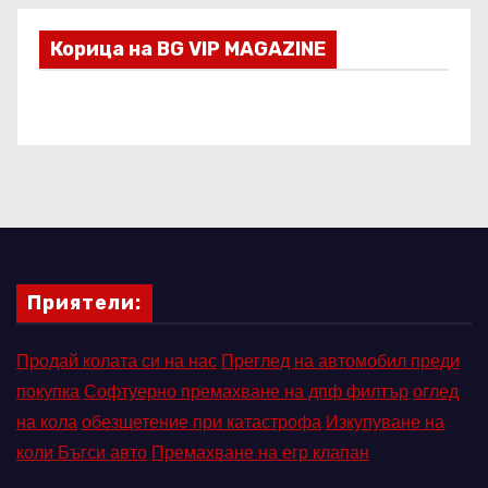
Корица на BG VIP MAGAZINE
Приятели:
Продай колата си на нас
Преглед на автомобил преди
покупка
Софтуерно премахване на дпф филтър
оглед
на кола
обезщетение при катастрофа
Изкупуване на
коли Бъгси авто
Премахване на егр клапан