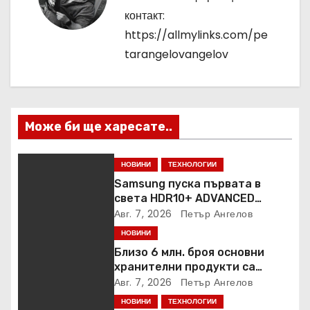
а
контакт:
ц
https://allmylinks.com/pe
tarangelovangelov
и
я
Може би ще харесате..
НОВИНИ
ТЕХНОЛОГИИ
Samsung пуска първата в
света HDR10+ ADVANCED
стрийминг услуга в Prime
Авг. 7, 2026
Петър Ангелов
Video
НОВИНИ
Близо 6 млн. броя основни
хранителни продукти са
закупени от „Кошница с
Авг. 7, 2026
Петър Ангелов
грижа“ в Kaufland от старта на
НОВИНИ
ТЕХНОЛОГИИ