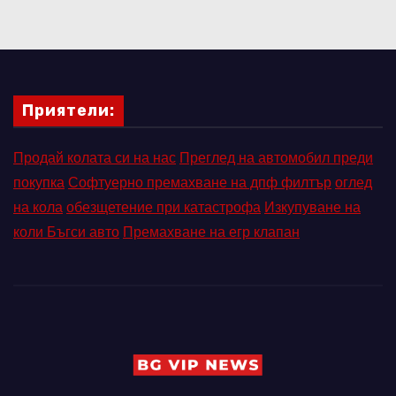
Приятели:
Продай колата си на нас
Преглед на автомобил преди
покупка
Софтуерно премахване на дпф филтър
оглед
на кола
обезщетение при катастрофа
Изкупуване на
коли Бъгси авто
Премахване на егр клапан