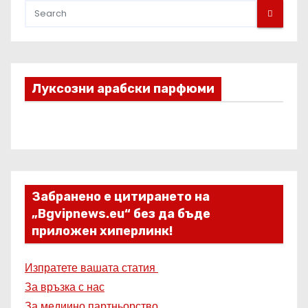
Луксозни арабски парфюми
Забранено е цитирането на
„Bgvipnews.eu“ без да бъде
приложен хиперлинк!
Изпратете вашата статия
За връзка с нас
За медиино партньорство