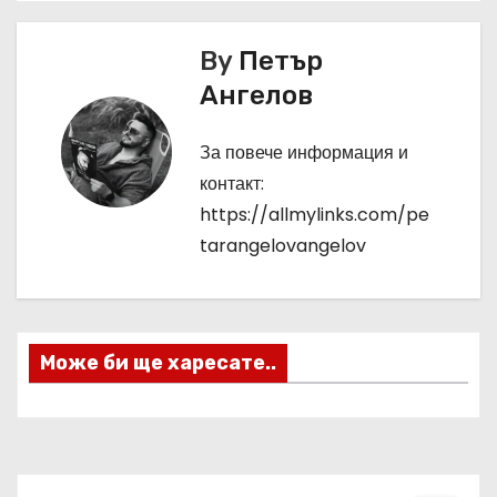
в
By
Петър
и
Ангелов
г
За повече информация и
а
контакт:
https://allmylinks.com/pe
ц
tarangelovangelov
и
я
Може би ще харесате..