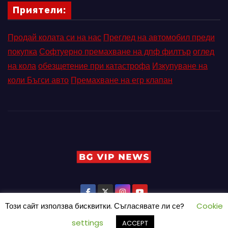
Приятели:
Продай колата си на нас
Преглед на автомобил преди
покупка
Софтуерно премахване на дпф филтър
оглед
на кола
обезщетение при катастрофа
Изкупуване на
коли Бъгси авто
Премахване на егр клапан
Този сайт използва бисквитки. Съгласявате ли се?
Cookie
settings
ACCEPT