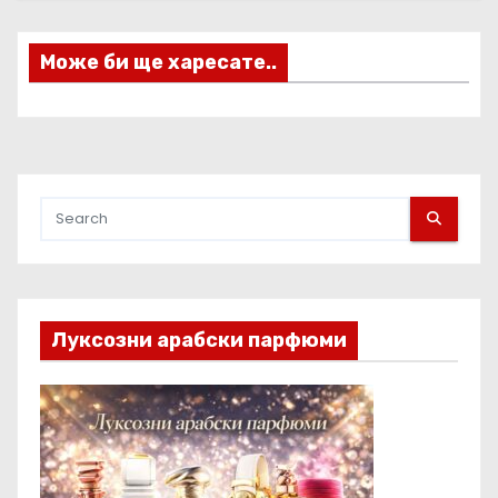
я
Може би ще харесате..
Луксозни арабски парфюми