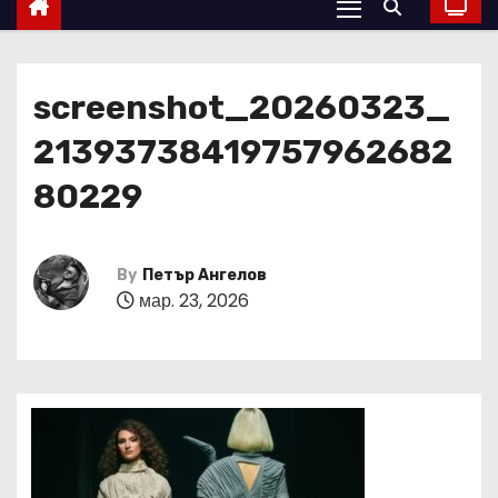
screenshot_20260323_
21393738419757962682
80229
By
Петър Ангелов
мар. 23, 2026