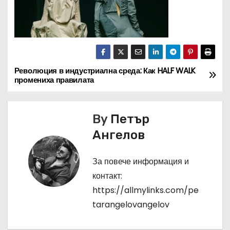
Революция в индустриална среда: Как HALF WALK
Н
промениха правилата
а
в
By
Петър
Ангелов
и
г
За повече информация и
контакт:
а
https://allmylinks.com/pe
ц
tarangelovangelov
и