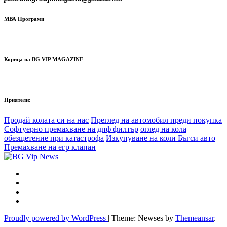
МВА Програми
Корица на BG VIP MAGAZINE
Приятели:
Продай колата си на нас
Преглед на автомобил преди покупка
Софтуерно премахване на дпф филтър
оглед на кола
обезщетение при катастрофа
Изкупуване на коли Бъгси авто
Премахване на егр клапан
Proudly powered by WordPress
|
Theme: Newses by
Themeansar
.