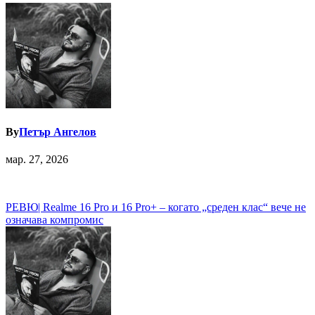
By
Петър Ангелов
мар. 27, 2026
Навигация
РЕВЮ| Realme 16 Pro и 16 Pro+ – когато „среден клас“ вече не
означава компромис