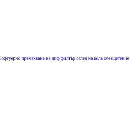
Софтуерно премахване на дпф филтър
оглед на кола
обезщетение