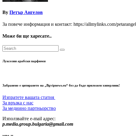
By
Петър Ангелов
За повече информация и контакт: https://allmylinks.com/petarange
Може би ще харесате..
Луксозни арабски парфюми
Забранено е цитирането на „Bgvipnews.eu“ без да бъде приложен хиперлинк!
Изпратете вашата статия
За връзка с нас
За медиино партньорство
Използвайте e-mail адрес:
p.media.group.bulgaria@gmail.com