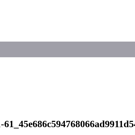
51-61_45e686c594768066ad9911d