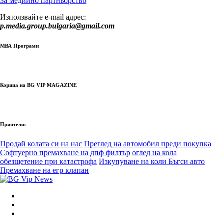
За медиино партньорство
Използвайте e-mail адрес:
p.media.group.bulgaria@gmail.com
МВА Програми
Корица на BG VIP MAGAZINE
Приятели:
Продай колата си на нас
Преглед на автомобил преди покупка
Софтуерно премахване на дпф филтър
оглед на кола
обезщетение при катастрофа
Изкупуване на коли Бъгси авто
Премахване на егр клапан