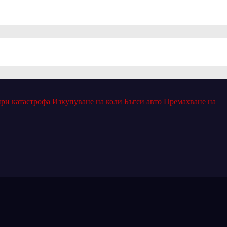
при катастрофа
Изкупуване на коли Бъгси авто
Премахване на