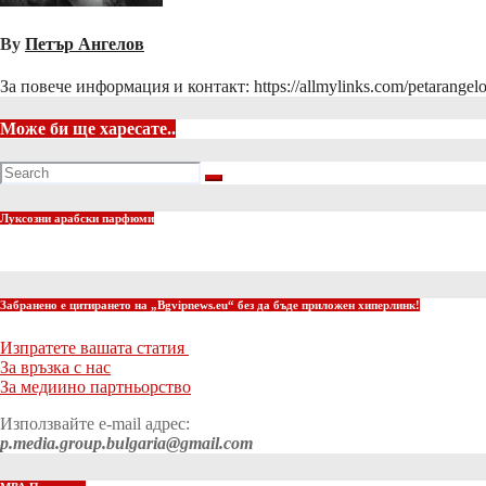
By
Петър Ангелов
За повече информация и контакт: https://allmylinks.com/petarangel
Може би ще харесате..
Луксозни арабски парфюми
Забранено е цитирането на „Bgvipnews.eu“ без да бъде приложен хиперлинк!
Изпратете вашата статия
За връзка с нас
За медиино партньорство
Използвайте e-mail адрес:
p.media.group.bulgaria@gmail.com