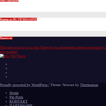
МВА Програми
Корица на BG VIP MAGAZINE
Приятели:
Продай колата си на нас
Преглед на автомобил преди покупка
С
егр клапан
Proudly powered by WordPress
|
Theme: Newses by
Themeansar
.
Home
Pin Posts
КОНТАКТ
ПАРТНЬОРИ