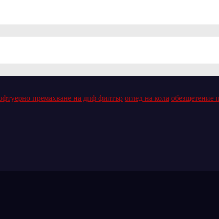
офтуерно премахване на дпф филтър
оглед на кола
обезщетение 