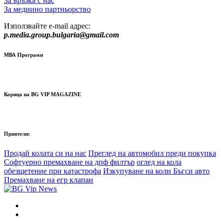
За връзка с нас
За медиино партньорство
Използвайте e-mail адрес:
p.media.group.bulgaria@gmail.com
МВА Програми
Корица на BG VIP MAGAZINE
Приятели:
Продай колата си на нас
Преглед на автомобил преди покупка
Софтуерно премахване на дпф филтър
оглед на кола
обезщетение при катастрофа
Изкупуване на коли Бъгси авто
Премахване на егр клапан