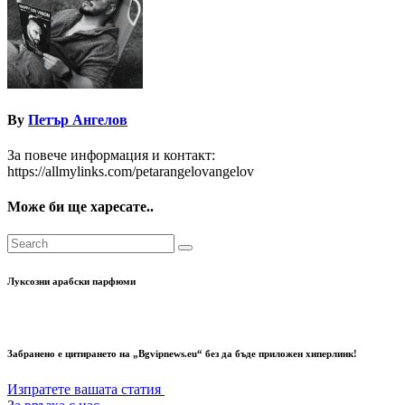
By
Петър Ангелов
За повече информация и контакт:
https://allmylinks.com/petarangelovangelov
Може би ще харесате..
Луксозни арабски парфюми
Забранено е цитирането на „Bgvipnews.eu“ без да бъде приложен хиперлинк!
Изпратете вашата статия