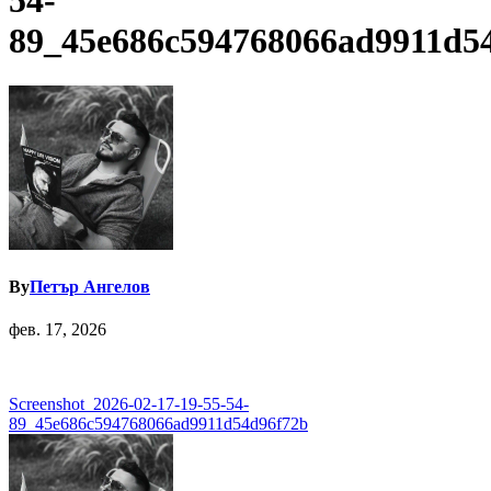
54-
89_45e686c594768066ad9911d5
By
Петър Ангелов
фев. 17, 2026
Навигация
Screenshot_2026-02-17-19-55-54-
89_45e686c594768066ad9911d54d96f72b