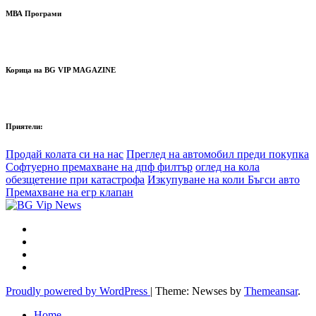
МВА Програми
Корица на BG VIP MAGAZINE
Приятели:
Продай колата си на нас
Преглед на автомобил преди покупка
Софтуерно премахване на дпф филтър
оглед на кола
обезщетение при катастрофа
Изкупуване на коли Бъгси авто
Премахване на егр клапан
Proudly powered by WordPress
|
Theme: Newses by
Themeansar
.
Home