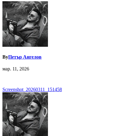
By
Петър Ангелов
мар. 11, 2026
Навигация
Screenshot_20260311_151458