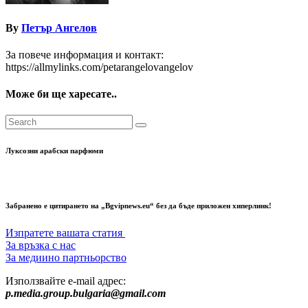
By
Петър Ангелов
За повече информация и контакт:
https://allmylinks.com/petarangelovangelov
Може би ще харесате..
Луксозни арабски парфюми
Забранено е цитирането на „Bgvipnews.eu“ без да бъде приложен хиперлинк!
Изпратете вашата статия
За връзка с нас
За медиино партньорство
Използвайте e-mail адрес:
p.media.group.bulgaria@gmail.com