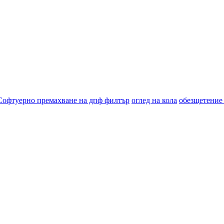
Софтуерно премахване на дпф филтър
оглед на кола
обезщетение