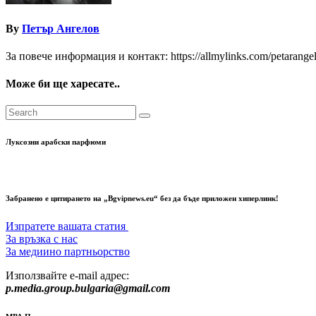
By
Петър Ангелов
За повече информация и контакт: https://allmylinks.com/petarange
Може би ще харесате..
Луксозни арабски парфюми
Забранено е цитирането на „Bgvipnews.eu“ без да бъде приложен хиперлинк!
Изпратете вашата статия
За връзка с нас
За медиино партньорство
Използвайте e-mail адрес:
p.media.group.bulgaria@gmail.com