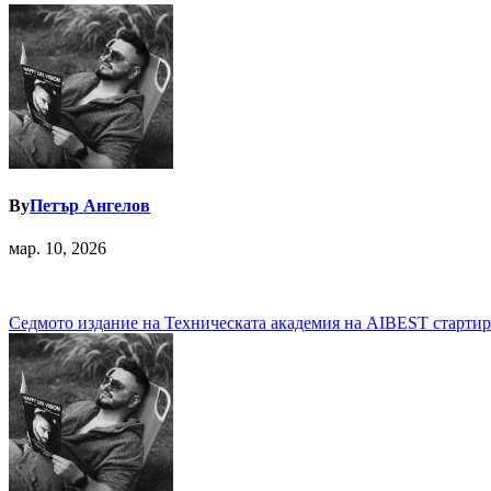
By
Петър Ангелов
мар. 10, 2026
Навигация
Седмото издание на Техническата академия на AIBEST стартир