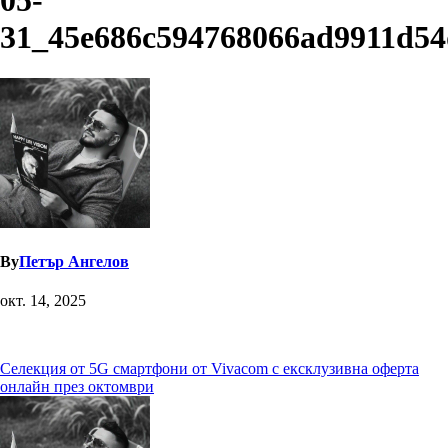
05-
31_45e686c594768066ad9911d54
By
Петър Ангелов
окт. 14, 2025
Навигация
Селекция от 5G смартфони от Vivacom с ексклузивна оферта
онлайн през октомври