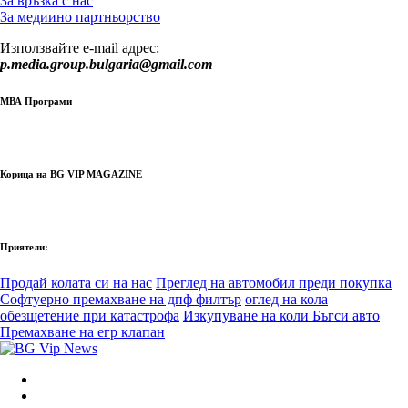
За връзка с нас
За медиино партньорство
Използвайте e-mail адрес:
p.media.group.bulgaria@gmail.com
МВА Програми
Корица на BG VIP MAGAZINE
Приятели:
Продай колата си на нас
Преглед на автомобил преди покупка
Софтуерно премахване на дпф филтър
оглед на кола
обезщетение при катастрофа
Изкупуване на коли Бъгси авто
Премахване на егр клапан