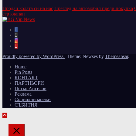
Продай колата си на нас
Преглед на автомобил преди покупка
егр клапан
Proudly powered by WordPress
|
Theme: Newses by
Themeansar
.
Home
Pin Posts
КОНТАКТ
ПАРТНЬОРИ
Петър Ангелов
Реклама
Социални мрежи
СЪБИТИЯ