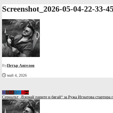
Screenshot_2026-05-04-22-33-
By
Петър Ангелов
май 4, 2026
Навигация
Сериалът „Взимай парите и бягай“ за Ружа Игнатова стартира п