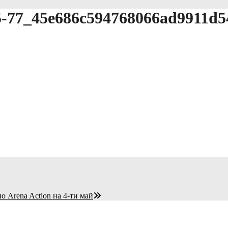
45-77_45e686c594768066ad9911d
о Arena Action на 4-ти май