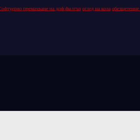
Софтуерно премахване на дпф филтър
оглед на кола
обезщетение