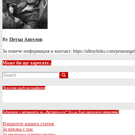
By
Петър Ангелов
За повече информация и контакт: https://allmylinks.com/petarange
Може би ще харесате..
Луксозни арабски парфюми
Забранено е цитирането на „Bgvipnews.eu“ без да бъде приложен хиперлинк!
Изпратете вашата статия
За връзка с нас
За медиино партньорство