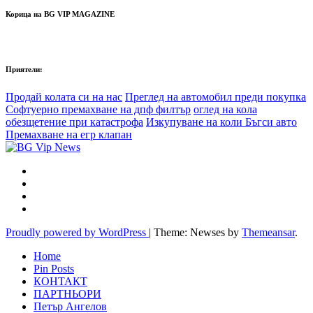
Корица на BG VIP MAGAZINE
Приятели:
Продай колата си на нас
Преглед на автомобил преди покупка
Софтуерно премахване на дпф филтър
оглед на кола
обезщетение при катастрофа
Изкупуване на коли Бъгси авто
Премахване на егр клапан
Proudly powered by WordPress
|
Theme: Newses by
Themeansar
.
Home
Pin Posts
КОНТАКТ
ПАРТНЬОРИ
Петър Ангелов