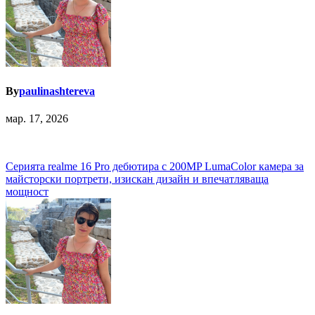
By
paulinashtereva
мар. 17, 2026
Навигация
Серията realme 16 Pro дебютира с 200MP LumaColor камера за
майсторски портрети, изискан дизайн и впечатляваща
мощност