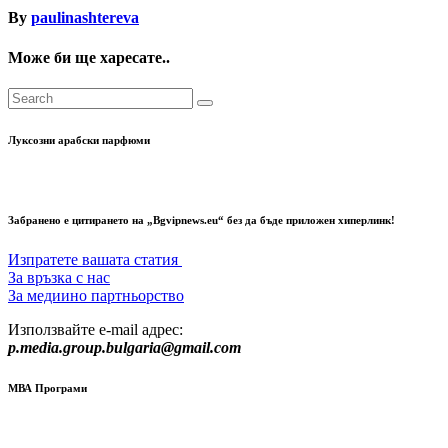
By
paulinashtereva
Може би ще харесате..
Луксозни арабски парфюми
Забранено е цитирането на „Bgvipnews.eu“ без да бъде приложен хиперлинк!
Изпратете вашата статия
За връзка с нас
За медиино партньорство
Използвайте e-mail адрес:
p.media.group.bulgaria@gmail.com
МВА Програми