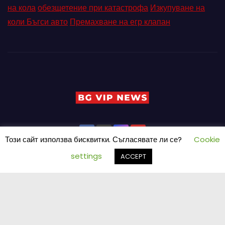
на кола
обезщетение при катастрофа
Изкупуване на
коли Бъгси авто
Премахване на егр клапан
Този сайт използва бисквитки. Съгласявате ли се?
Cookie
settings
ACCEPT
Proudly powered by WordPress
|
Theme: Newses by
Themeansar
.
Home
Pin Posts
КОНТАКТ
ПАРТНЬОРИ
Петър Ангелов
Реклама
Социални мрежи
СЪБИТИЯ