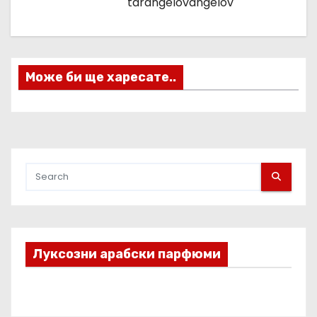
ц
tarangelovangelov
и
я
Може би ще харесате..
Луксозни арабски парфюми