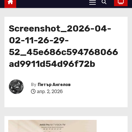
Screenshot_2026-04-
02-11-26-29-
52_45e686c594768066
ad9911d54d96f72b
By
Петър Ангелов
апр. 2, 2026