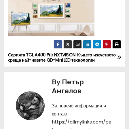
Серията TCL A400 Pro NXTVISION: Където изкуството
Н
среща най-новите QD-Mini LED технологии
а
в
By
Петър
Ангелов
и
г
За повече информация и
контакт:
а
https://allmylinks.com/pe