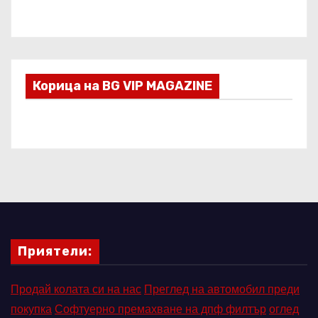
Корица на BG VIP MAGAZINE
Приятели:
Продай колата си на нас
Преглед на автомобил преди
покупка
Софтуерно премахване на дпф филтър
оглед