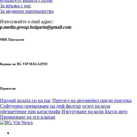
Изпратете вашата статия
За връзка с нас
За медиино партньорство
Използвайте e-mail адрес:
p.media.group.bulgaria@gmail.com
МВА Програми
Корица на BG VIP MAGAZINE
Приятели:
Продай колата си на нас
Преглед на автомобил преди покупка
Софтуерно премахване на дпф филтър
оглед на кола
обезщетение при катастрофа
Изкупуване на коли Бъгси авто
Премахване на егр клапан