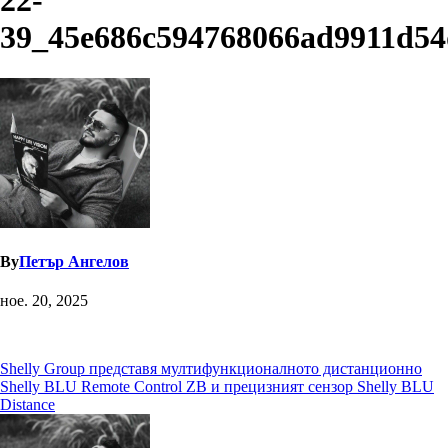
22-
39_45e686c594768066ad9911d54
By
Петър Ангелов
ное. 20, 2025
Навигация
Shelly Group представя мултифункционалното дистанционно
Shelly BLU Remote Control ZB и прецизният сензор Shelly BLU
Distance