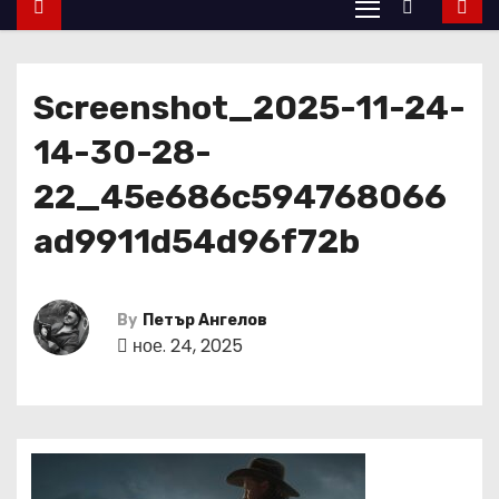
Screenshot_2025-11-24-
14-30-28-
22_45e686c594768066
ad9911d54d96f72b
By
Петър Ангелов
ное. 24, 2025