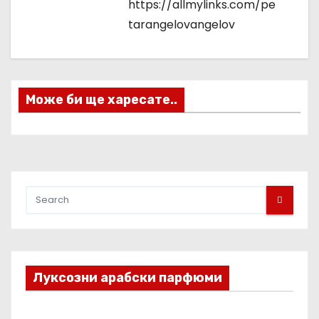
ц
https://allmylinks.com/pe
tarangelovangelov
и
я
Може би ще харесате..
Луксозни арабски парфюми