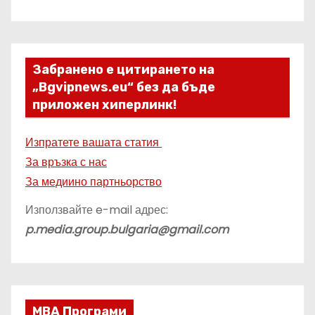
Забранено е цитирането на
„Bgvipnews.eu“ без да бъде
приложен хиперлинк!
Изпратете вашата статия
За връзка с нас
За медиино партньорство
Използвайте e-mail адрес:
p.media.group.bulgaria@gmail.com
МВА Програми