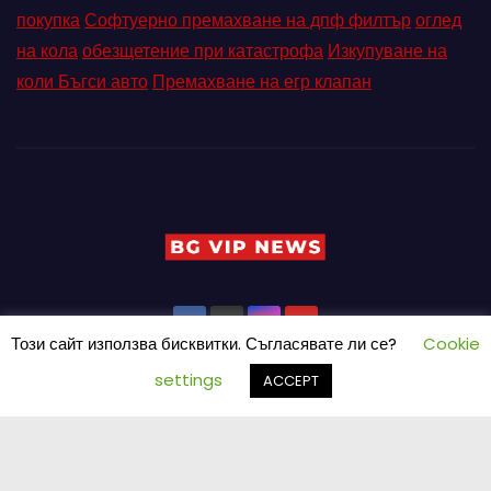
покупка
Софтуерно премахване на дпф филтър
оглед
на кола
обезщетение при катастрофа
Изкупуване на
коли Бъгси авто
Премахване на егр клапан
Този сайт използва бисквитки. Съгласявате ли се?
Cookie
settings
ACCEPT
Proudly powered by WordPress
|
Theme: Newses by
Themeansar
.
Home
Pin Posts
КОНТАКТ
ПАРТНЬОРИ
Петър Ангелов