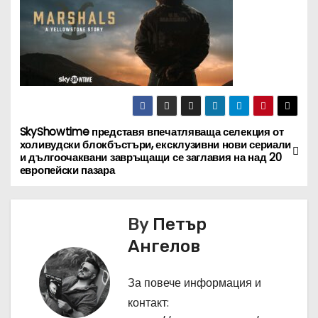
SkyShowtime представя впечатляваща селекция от
Н
холивудски блокбъстъри, ексклузивни нови сериали
и дългоочаквани завръщащи се заглавия на над 20
а
европейски пазара
в
By
Петър
и
Ангелов
г
За повече информация и
а
контакт: