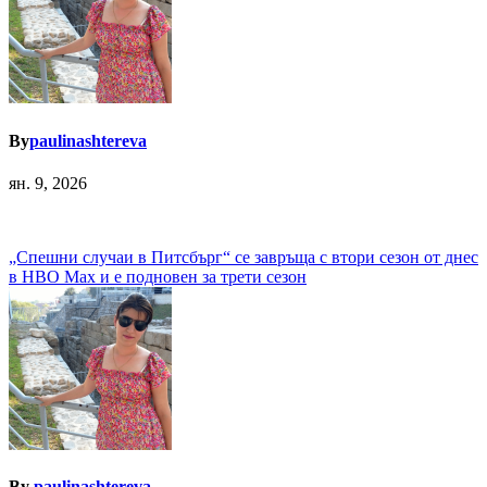
By
paulinashtereva
ян. 9, 2026
Навигация
„Спешни случаи в Питсбърг“ се завръща с втори сезон от днес
в HBO Max и е подновен за трети сезон
By
paulinashtereva