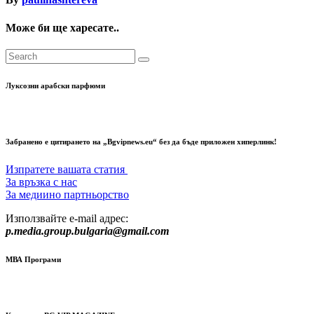
Може би ще харесате..
Луксозни арабски парфюми
Забранено е цитирането на „Bgvipnews.eu“ без да бъде приложен хиперлинк!
Изпратете вашата статия
За връзка с нас
За медиино партньорство
Използвайте e-mail адрес:
p.media.group.bulgaria@gmail.com
МВА Програми