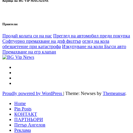
Корица на BG VIP MAGAZINE
Приятели:
Продай колата си на нас
Преглед на автомобил преди покупка
Софтуерно премахване на дпф филтър
оглед на кола
обезщетение при катастрофа
Изкупуване на коли Бъгси авто
Премахване на егр клапан
Proudly powered by WordPress
|
Theme: Newses by
Themeansar
.
Home
Pin Posts
КОНТАКТ
ПАРТНЬОРИ
Петър Ангелов
Реклама