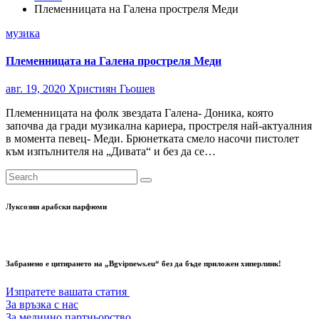
Племенницата на Галена простреля Меди
музика
Племенницата на Галена простреля Меди
авг. 19, 2020
Християн Гьошев
Племенницата на фолк звездата Галена- Доника, която
започва да гради музикална кариера, простреля най-актуалния
в момента певец- Меди. Брюнетката смело насочи пистолет
към изпълнителя на „Дивата“ и без да се…
Луксозни арабски парфюми
Забранено е цитирането на „Bgvipnews.eu“ без да бъде приложен хиперлинк!
Изпратете вашата статия
За връзка с нас
За медиино партньорство