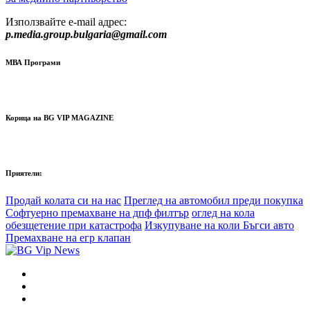
Използвайте e-mail адрес:
p.media.group.bulgaria@gmail.com
МВА Програми
Корица на BG VIP MAGAZINE
Приятели:
Продай колата си на нас
Преглед на автомобил преди покупка
Софтуерно премахване на дпф филтър
оглед на кола
обезщетение при катастрофа
Изкупуване на коли Бъгси авто
Премахване на егр клапан