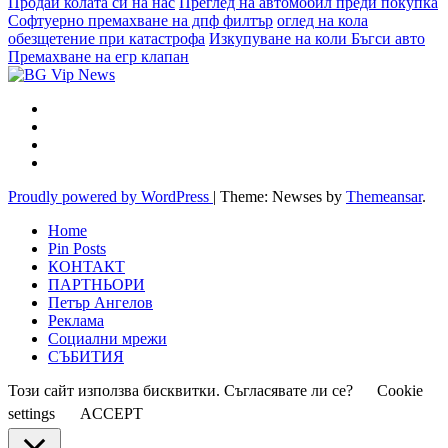
Продай колата си на нас
Преглед на автомобил преди покупка
Софтуерно премахване на дпф филтър
оглед на кола
обезщетение при катастрофа
Изкупуване на коли Бъгси авто
Премахване на егр клапан
Proudly powered by WordPress
|
Theme: Newses by
Themeansar
.
Home
Pin Posts
КОНТАКТ
ПАРТНЬОРИ
Петър Ангелов
Реклама
Социални мрежи
СЪБИТИЯ
Този сайт използва бисквитки. Съгласявате ли се?
Cookie
settings
ACCEPT