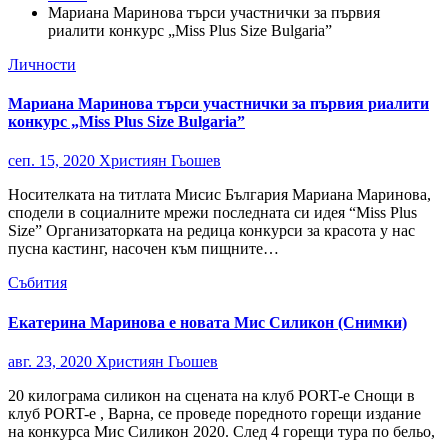
Мариана Маринова търси участнички за първия
риалити конкурс „Miss Plus Size Bulgaria”
Личности
Мариана Маринова търси участнички за първия риалити
конкурс „Miss Plus Size Bulgaria”
сеп. 15, 2020
Християн Гьошев
Носителката на титлата Мисис България Мариана Маринова,
сподели в социалните мрежи последната си идея “Miss Plus
Size” Организаторката на редица конкурси за красота у нас
пусна кастинг, насочен към пищните…
Събития
Екатерина Маринова е новата Мис Силикон (Снимки)
авг. 23, 2020
Християн Гьошев
20 килограма силикон на сцената на клуб PORT-e Снощи в
клуб PORT-e , Варна, се проведе поредното горещи издание
на конкурса Мис Силикон 2020. След 4 горещи тура по бельо,