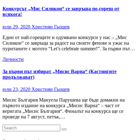
Конкурсът „Мис Силикон“ се завръща по-горещ от
всякога!
юли 29, 2020
Християн Гьошев
Един от най-горещите и одумвани конкурси у нас – „Мис
Силикон“ се завръща за радост на своите фенове и ужас на
пуританите с мотото “Let’s celebrate summer!”. За първи път…
Личности
За първи път избират „Мисис Варна“ (Кастингите
продължават)
юли 23, 2020
Християн Гьошев
Мисис България Мануела Парушева ще бъде домакин на
първото издание на конкурса „Мисис Варна“ – част от
веригата „Мисис България“. Финалът на конкурса ще се
проведе на 7 август, петък,…