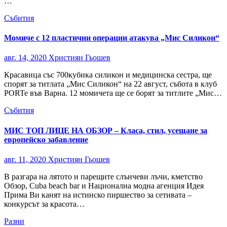
…
Събития
Момиче с 12 пластични операции атакува „Мис Силикон“
авг. 14, 2020
Християн Гьошев
Красавица със 700кубика силикон и медицинска сестра, ще
спорят за титлата „Мис Силикон“ на 22 август, събота в клуб
PORTe във Варна. 12 момичета ще се борят за титлите „Мис…
Събития
МИС ТОП ЛИЦЕ НА ОБЗОР – Класа, стил, усещане за
европейско забавление
авг. 11, 2020
Християн Гьошев
В разгара на лятото и парещите слънчеви лъчи, кметство
Обзор, Cuba beach bar и Национална модна агенция Идея
Прима Ви канят на истинско пиршество за сетивата –
конкурсът за красота…
Разни