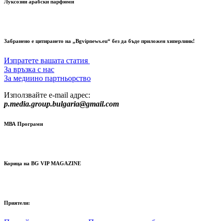
Луксозни арабски парфюми
Забранено е цитирането на „Bgvipnews.eu“ без да бъде приложен хиперлинк!
Изпратете вашата статия
За връзка с нас
За медиино партньорство
Използвайте e-mail адрес:
p.media.group.bulgaria@gmail.com
МВА Програми
Корица на BG VIP MAGAZINE
Приятели: