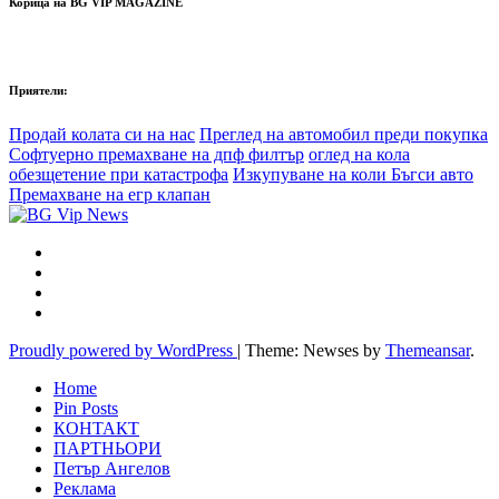
Корица на BG VIP MAGAZINE
Приятели:
Продай колата си на нас
Преглед на автомобил преди покупка
Софтуерно премахване на дпф филтър
оглед на кола
обезщетение при катастрофа
Изкупуване на коли Бъгси авто
Премахване на егр клапан
Proudly powered by WordPress
|
Theme: Newses by
Themeansar
.
Home
Pin Posts
КОНТАКТ
ПАРТНЬОРИ
Петър Ангелов
Реклама