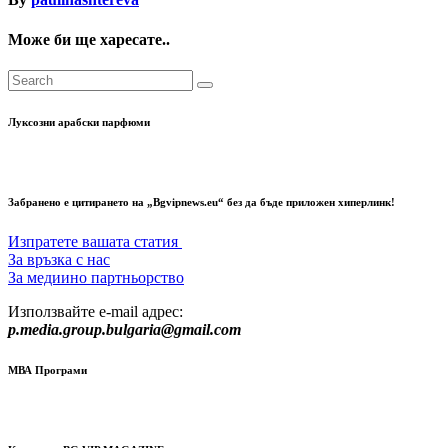
Може би ще харесате..
Луксозни арабски парфюми
Забранено е цитирането на „Bgvipnews.eu“ без да бъде приложен хиперлинк!
Изпратете вашата статия
За връзка с нас
За медиино партньорство
Използвайте e-mail адрес:
p.media.group.bulgaria@gmail.com
МВА Програми