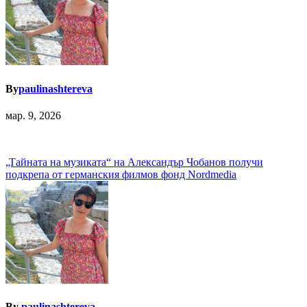
By
paulinashtereva
мар. 9, 2026
Навигация
„Тайната на музиката“ на Александър Чобанов получи
подкрепа от германския филмов фонд Nordmedia
By
paulinashtereva