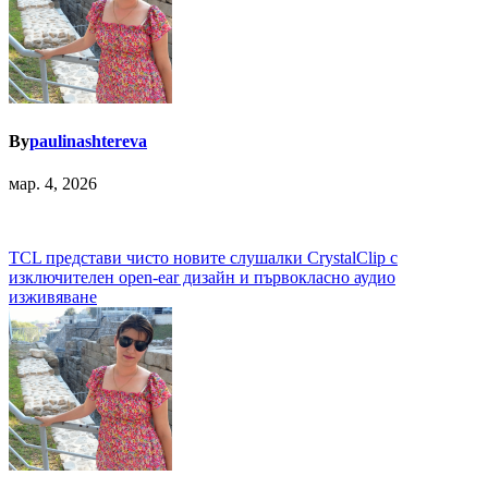
By
paulinashtereva
мар. 4, 2026
Навигация
TCL представи чисто новите слушалки CrystalClip с
изключителен open-ear дизайн и първокласно аудио
изживяване