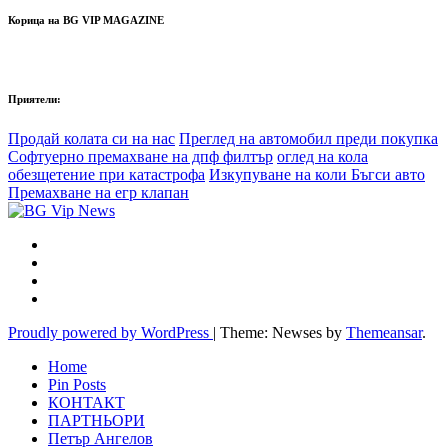
Корица на BG VIP MAGAZINE
Приятели:
Продай колата си на нас
Преглед на автомобил преди покупка
Софтуерно премахване на дпф филтър
оглед на кола
обезщетение при катастрофа
Изкупуване на коли Бъгси авто
Премахване на егр клапан
Proudly powered by WordPress
|
Theme: Newses by
Themeansar
.
Home
Pin Posts
КОНТАКТ
ПАРТНЬОРИ
Петър Ангелов