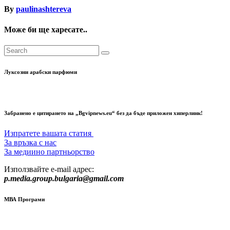
By
paulinashtereva
Може би ще харесате..
Луксозни арабски парфюми
Забранено е цитирането на „Bgvipnews.eu“ без да бъде приложен хиперлинк!
Изпратете вашата статия
За връзка с нас
За медиино партньорство
Използвайте e-mail адрес:
p.media.group.bulgaria@gmail.com
МВА Програми