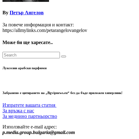
By
Петър Ангелов
За повече информация и контакт:
https://allmylinks.com/petarangelovangelov
Може би ще харесате..
Луксозни арабски парфюми
Забранено е цитирането на „Bgvipnews.eu“ без да бъде приложен хиперлинк!
Изпратете вашата статия
За връзка с нас
За медиино партньорство
Използвайте e-mail адрес:
p.media.group.bulgaria@gmail.com