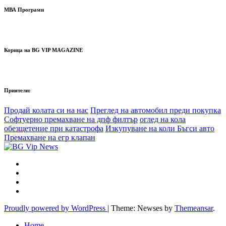
МВА Програми
Корица на BG VIP MAGAZINE
Приятели:
Продай колата си на нас
Преглед на автомобил преди покупка
Софтуерно премахване на дпф филтър
оглед на кола
обезщетение при катастрофа
Изкупуване на коли Бъгси авто
Премахване на егр клапан
Proudly powered by WordPress
|
Theme: Newses by
Themeansar
.
Home