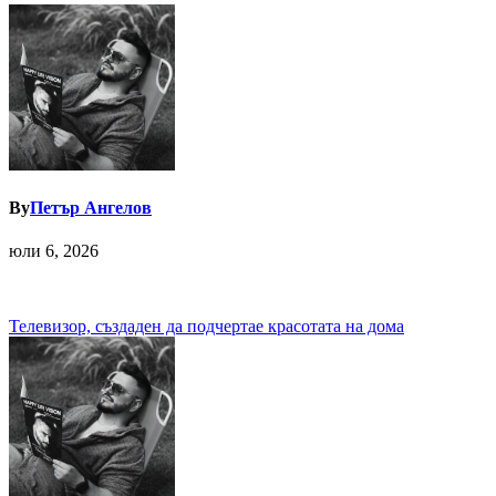
By
Петър Ангелов
юли 6, 2026
Навигация
Телевизор, създаден да подчертае красотата на дома