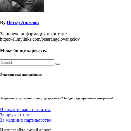
By
Петър Ангелов
За повече информация и контакт:
https://allmylinks.com/petarangelovangelov
Може би ще харесате..
Луксозни арабски парфюми
Забранено е цитирането на „Bgvipnews.eu“ без да бъде приложен хиперлинк!
Изпратете вашата статия
За връзка с нас
За медиино партньорство
Използвайте e-mail адрес: