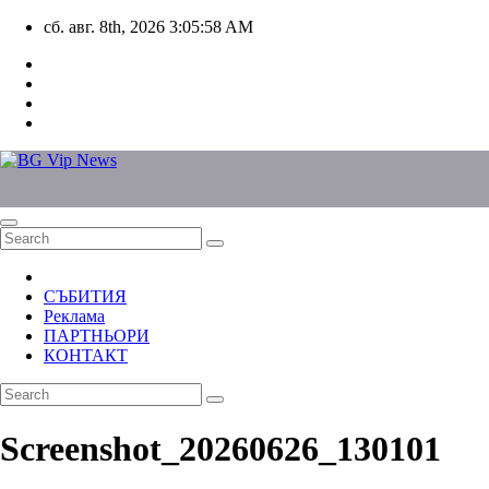
Skip
сб. авг. 8th, 2026
3:05:58 AM
to
content
СЪБИТИЯ
Реклама
ПАРТНЬОРИ
КОНТАКТ
Screenshot_20260626_130101