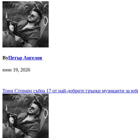
By
Петър Ангелов
юни 19, 2026
Навигация
Тони Стораро събра 17 от най-добрите гръцки музиканти за юб