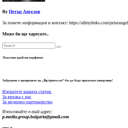
By
Петър Ангелов
За повече информация и контакт: https://allmylinks.com/petarange
Може би ще харесате..
Луксозни арабски парфюми
Забранено е цитирането на „Bgvipnews.eu“ без да бъде приложен хиперлинк!
Изпратете вашата статия
За връзка с нас
За медиино партньорство
Използвайте e-mail адрес:
p.media.group.bulgaria@gmail.com