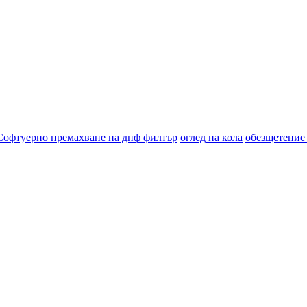
Софтуерно премахване на дпф филтър
оглед на кола
обезщетение