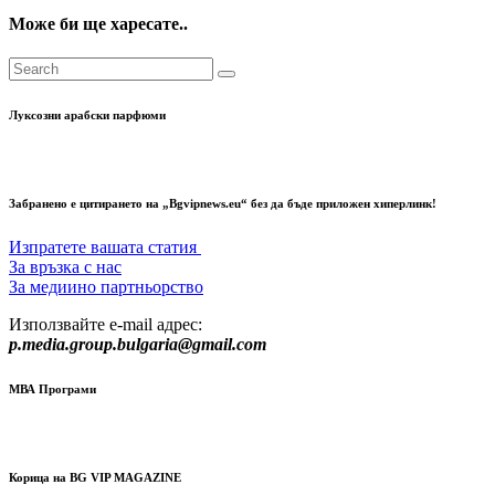
Може би ще харесате..
Луксозни арабски парфюми
Забранено е цитирането на „Bgvipnews.eu“ без да бъде приложен хиперлинк!
Изпратете вашата статия
За връзка с нас
За медиино партньорство
Използвайте e-mail адрес:
p.media.group.bulgaria@gmail.com
МВА Програми
Корица на BG VIP MAGAZINE