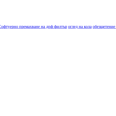
Софтуерно премахване на дпф филтър
оглед на кола
обезщетение