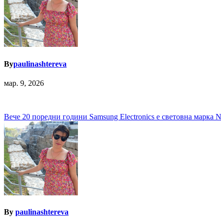
By
paulinashtereva
мар. 9, 2026
Навигация
Вече 20 поредни години Samsung Electronics е световна марка 
By
paulinashtereva