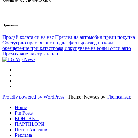
Корица на BG VIP MAGAZINE
Приятели:
Продай колата си на нас
Преглед на автомобил преди покупка
Софтуерно премахване на дпф филтър
оглед на кола
обезщетение при катастрофа
Изкупуване на коли Бъгси авто
Премахване на егр клапан
Proudly powered by WordPress
|
Theme: Newses by
Themeansar
.
Home
Pin Posts
КОНТАКТ
ПАРТНЬОРИ
Петър Ангелов
Реклама