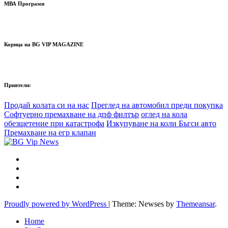
МВА Програми
Корица на BG VIP MAGAZINE
Приятели:
Продай колата си на нас
Преглед на автомобил преди покупка
Софтуерно премахване на дпф филтър
оглед на кола
обезщетение при катастрофа
Изкупуване на коли Бъгси авто
Премахване на егр клапан
Proudly powered by WordPress
|
Theme: Newses by
Themeansar
.
Home