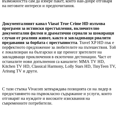
възможността сам да избере пакет, който най-добре отговаря
на неговите интереси и предпочитания.
Документалният канал Viasat True Crime HD излъчва
програми за истински престъпления, включително
документални филми и драматични сериали за шокиращи
случаи от реалния живот, както и завладяващи риалити
предавания за борбата с престъпността
. Travel XP HD пък е
перфектното предложение за любителите на пътешествия. Той
е локализиран на български и ще пренесе зрителите на
завладяващи приключения в екзотични дестинации. Част от
останалите нови допълнения са каналите: ММА TV HD,
Kitchen TV HD, Classical Harmony, Lolly Stars HD, TinyTeen TV,
Arirang TV и други.
С тази стъпка Vivacom затвърждава позицията си на лидер в
предоставянето на първокласно съдържание и услуги, които
отговарят на нуждите и високите изисквания на
съвременните потребители.