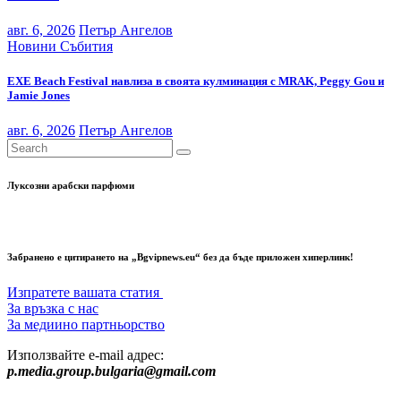
авг. 6, 2026
Петър Ангелов
Новини
Събития
EXE Beach Festival навлиза в своята кулминация с MRAK, Peggy Gou и
Jamie Jones
авг. 6, 2026
Петър Ангелов
Луксозни арабски парфюми
Забранено е цитирането на „Bgvipnews.eu“ без да бъде приложен хиперлинк!
Изпратете вашата статия
За връзка с нас
За медиино партньорство
Използвайте e-mail адрес:
p.media.group.bulgaria@gmail.com