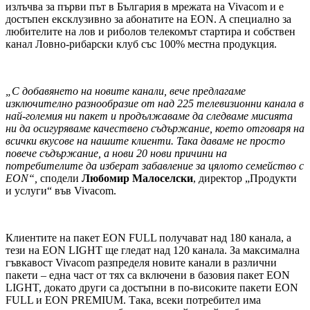
излъчва за първи път в България в мрежата на Vivacom и е
достъпен ексклузивно за абонатите на EON. A специално за
любителите на лов и риболов телекомът стартира и собствен
канал Ловно-рибарски клуб със 100% местна продукция.
„С добавянето на новите канали, вече предлагаме
изключително разнообразие от над 225 телевизионни канала в
най-големия ни пакет и продължаваме да следваме мисията
ни да осигуряваме качествено съдържание, което отговаря на
всички вкусове на нашите клиенти. Така даваме не просто
повече съдържание, а нови 20 нови причини на
потребителите да изберат забавление за цялото семейство с
EON“,
сподели
Любомир Малоселски
, директор „Продукти
и услуги“ във Vivacom.
Клиентите на пакет EON FULL получават над 180 канала, а
тези на EON LIGHT ще гледат над 120 канала. За максимална
гъвкавост Vivacom разпределя новите канали в различни
пакети – една част от тях са включени в базовия пакет EON
LIGHT, докато други са достъпни в по-високите пакети EON
FULL и EON PREMIUM. Така, всеки потребител има