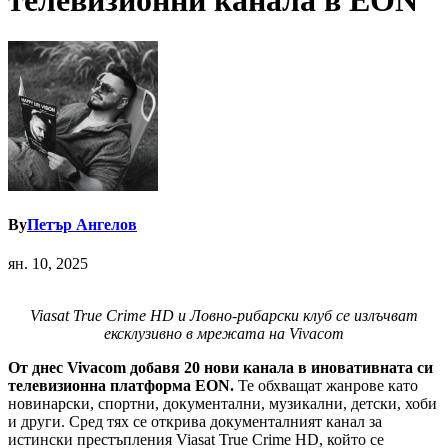
телевизионни канала в EON
By
Петър Ангелов
ян. 10, 2025
Viasat True Crime HD и Ловно-рибарски клуб се излъчват
ексклузивно в мрежата на Vivacom
От днес Vivacom добавя 20 нови канала в иновативната си
телевизионна платформа EON.
Те обхващат жанрове като
новинарски, спортни, документални, музикални, детски, хоби
и други. Сред тях се открива документалният канал за
истински престъпления Viasat True Crime HD, който се