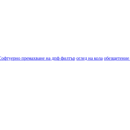
Софтуерно премахване на дпф филтър
оглед на кола
обезщетение