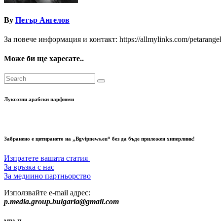
By
Петър Ангелов
За повече информация и контакт: https://allmylinks.com/petarange
Може би ще харесате..
Луксозни арабски парфюми
Забранено е цитирането на „Bgvipnews.eu“ без да бъде приложен хиперлинк!
Изпратете вашата статия
За връзка с нас
За медиино партньорство
Използвайте e-mail адрес:
p.media.group.bulgaria@gmail.com