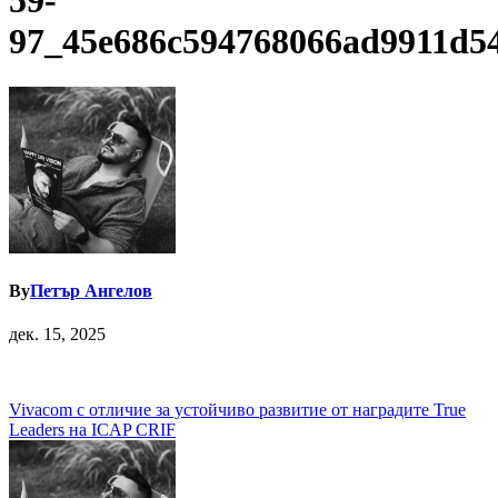
59-
97_45e686c594768066ad9911d5
By
Петър Ангелов
дек. 15, 2025
Навигация
Vivacom с отличие за устойчиво развитие от наградите True
Leaders на ICAP CRIF