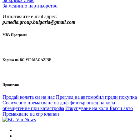
За връзка с нас
За медиино партньорство
Използвайте e-mail адрес:
p.media.group.bulgaria@gmail.com
МВА Програми
Корица на BG VIP MAGAZINE
Приятели:
Продай колата си на нас
Преглед на автомобил преди покупка
Софтуерно премахване на дпф филтър
оглед на кола
обезщетение при катастрофа
Изкупуване на коли Бъгси авто
Премахване на егр клапан