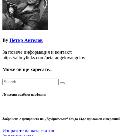
By
Петър Ангелов
За повече информация и контакт:
https://allmylinks.com/petarangelovangelov
Може би ще харесате..
Луксозни арабски парфюми
Забранено е цитирането на „Bgvipnews.eu“ без да бъде приложен хиперлинк!
Изпратете вашата статия