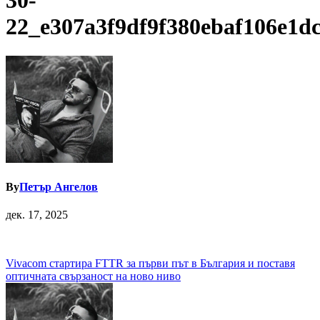
30-
22_e307a3f9df9f380ebaf106e1d
By
Петър Ангелов
дек. 17, 2025
Навигация
Vivacom стартира FTTR за първи път в България и поставя
оптичната свързаност на ново ниво