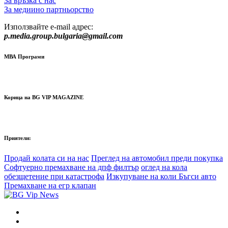
За връзка с нас
За медиино партньорство
Използвайте e-mail адрес:
p.media.group.bulgaria@gmail.com
МВА Програми
Корица на BG VIP MAGAZINE
Приятели:
Продай колата си на нас
Преглед на автомобил преди покупка
Софтуерно премахване на дпф филтър
оглед на кола
обезщетение при катастрофа
Изкупуване на коли Бъгси авто
Премахване на егр клапан