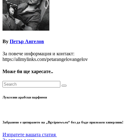
By
Петър Ангелов
За повече информация и контакт:
https://allmylinks.com/petarangelovangelov
Може би ще харесате..
Луксозни арабски парфюми
Забранено е цитирането на „Bgvipnews.eu“ без да бъде приложен хиперлинк!
Изпратете вашата статия