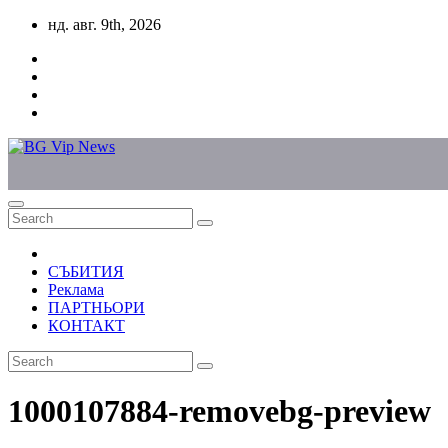
Skip
нд. авг. 9th, 2026
to
content
СЪБИТИЯ
Реклама
ПАРТНЬОРИ
КОНТАКТ
1000107884-removebg-preview