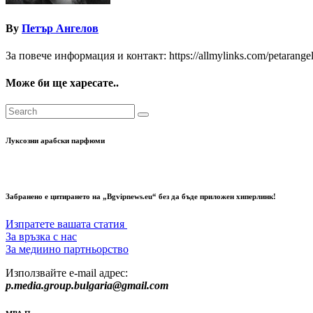
By
Петър Ангелов
За повече информация и контакт: https://allmylinks.com/petarange
Може би ще харесате..
Луксозни арабски парфюми
Забранено е цитирането на „Bgvipnews.eu“ без да бъде приложен хиперлинк!
Изпратете вашата статия
За връзка с нас
За медиино партньорство
Използвайте e-mail адрес:
p.media.group.bulgaria@gmail.com