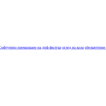
Софтуерно премахване на дпф филтър
оглед на кола
обезщетение