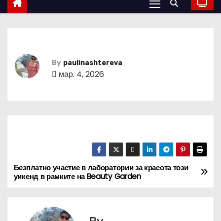
By
paulinashtereva
мар. 4, 2026
Безплатно участие в лаборатории за красота този
Н
уикенд в рамките на Beauty Garden
а
в