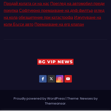
Продай колата си на нас
Преглед на автомобил преди
покупка
Софтуерно премахване на дпф филтър
оглед
на кола
обезщетение при катастрофа
Изкупуване на
коли Бъгси авто
Премахване на егр клапан
Proudly powered by WordPress
|
Theme: Newses by
Themeansar
.