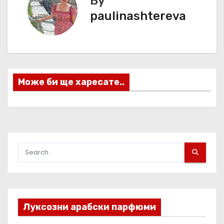
By
и
paulinashtereva
г
а
ц
Може би ще харесате..
и
я
Луксозни арабски парфюми