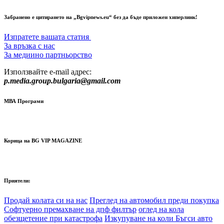
Забранено е цитирането на „Bgvipnews.eu“ без да бъде приложен хиперлинк!
Изпратете вашата статия
За връзка с нас
За медиино партньорство
Използвайте e-mail адрес:
p.media.group.bulgaria@gmail.com
МВА Програми
Корица на BG VIP MAGAZINE
Приятели:
Продай колата си на нас
Преглед на автомобил преди покупка
Софтуерно премахване на дпф филтър
оглед на кола
обезщетение при катастрофа
Изкупуване на коли Бъгси авто