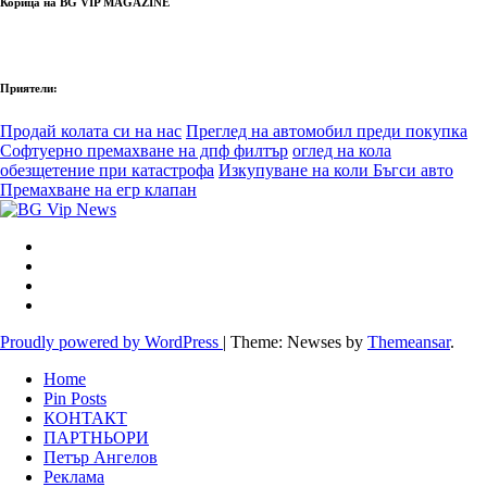
Корица на BG VIP MAGAZINE
Приятели:
Продай колата си на нас
Преглед на автомобил преди покупка
Софтуерно премахване на дпф филтър
оглед на кола
обезщетение при катастрофа
Изкупуване на коли Бъгси авто
Премахване на егр клапан
Proudly powered by WordPress
|
Theme: Newses by
Themeansar
.
Home
Pin Posts
КОНТАКТ
ПАРТНЬОРИ
Петър Ангелов
Реклама