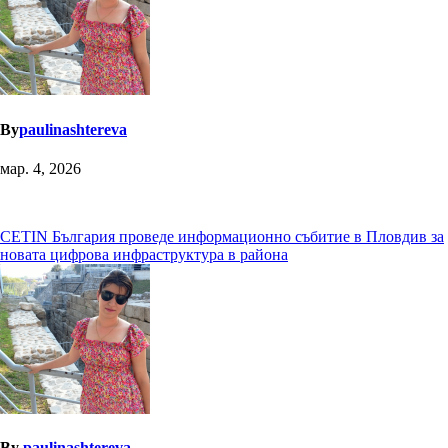
By
paulinashtereva
мар. 4, 2026
Навигация
CETIN България проведе информационно събитие в Пловдив за
новата цифрова инфраструктура в района
By
paulinashtereva