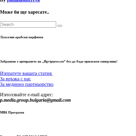
Може би ще харесате..
Луксозни арабски парфюми
Забранено е цитирането на „Bgvipnews.eu“ без да бъде приложен хиперлинк!
Изпратете вашата статия
За връзка с нас
За медиино партньорство
Използвайте e-mail адрес:
p.media.group.bulgaria@gmail.com
МВА Програми